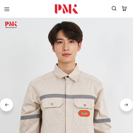
PMK
ผู้
Polomaker
ผลิต
ผู้
เสื้อ
ผลิต
โปโล
สินค้า
ยูนิฟอร์ม
สร้าง
บริษัท
แบรนด์
มาตรฐาน
เสื้อ
ISO9001
โปโล
และ
ยูนิฟอร์ม
อุตสาหกรรม
พร้อม
สี
โลโก้
เขียว
ระดับ
ที่2