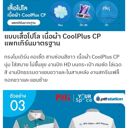
แบบเสื้อโปโล เนื้อผ้า CoolPlus CP
แพทเทิร์นมาตรฐาน
ทรงโมเดิร์น คอเชิ้ต สาบซ่อนสีขาว เนื้อผ้า CoolPlus CP
นุ่ม ใส่สบาย ไม่ขึ้นขุย งานปัก HD บนกระเป๋า คมชัด ไล่เฉด
สี งานปักธรรมดาแขนขวาและในสาบหลัง งานสกรีนเฟล็
กอกขวาและแขนซ้าย