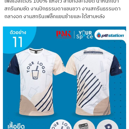
โพลีเอสเตอร์ 100% แห้งไว ลายทอละเอียด น้ำหนักเบา
สกรีนคมชัด งานปักธรรมดาแขนขวา งานสกรีนธรรมดา
กลางอก งานสกรีนเฟล็กแขนซ้ายและใต้สาบหลัง