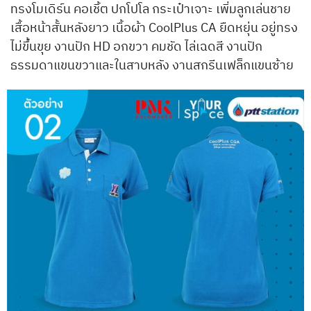
ทรงโมเดิร์น คอเชิ้ต ปกโปโล กระเป๋าเจาะ เพิ่มลูกเล่นชาย
เสื้อหน้าสั้นหลังยาว เนื้อผ้า CoolPlus CA ยืดหยุ่น อยู่ทรง
ไม่ขึ้นขุย งานปัก HD อกขวา คมชัด ไล่เฉดสี งานปัก
ธรรมดาแขนขวาและในสาบหลัง งานสกรีนเฟล็กแขนซ้าย