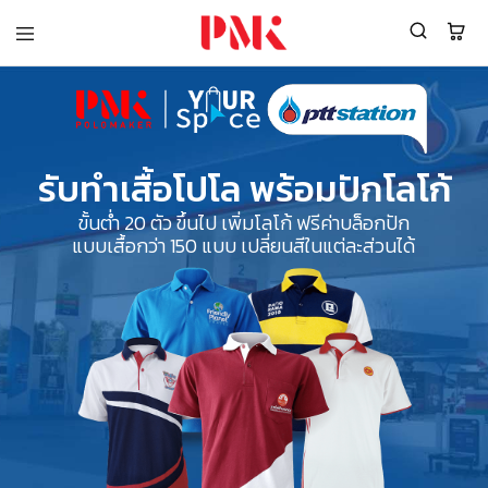
PMK
ผู้
Polomaker
ผลิต
ผู้
เสื้อ
ผลิต
โปโล
สินค้า
ยูนิฟอร์ม
สร้าง
บริษัท
แบรนด์
มาตรฐาน
รับทำเสื้อโปโล พร้อมปักโลโก้
เสื้อ
ISO9001
โปโล
และ
ขั้นต่ำ 20 ตัว ขึ้นไป เพิ่มโลโก้ ฟรีค่าบล็อกปัก
ยูนิฟอร์ม
อุตสาหกรรม
แบบเสื้อกว่า 150 แบบ เปลี่ยนสีในแต่ละส่วนได้
พร้อม
สี
โลโก้
เขียว
ระดับ
ที่2