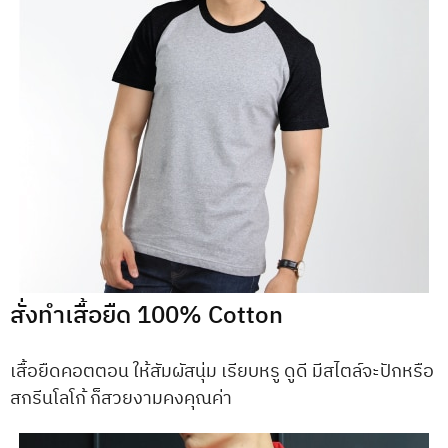
สั่งทำเสื้อยืด 100% Cotton
เสื้อยืดคอตตอน ให้สัมผัสนุ่ม เรียบหรู ดูดี มีสไตล์จะปักหรือ
สกรีนโลโก้ ก็สวยงามคงคุณค่า