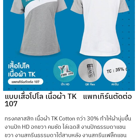
แบบเสื้อโปโล เนื้อผ้า TK แพทเทิร์นตัดต่อ
107
ทรงคลาสสิก เนื้อผ้า TK Cotton กว่า 30% ทำให้ผ้านุ่มขึ้น
งานปัก HD อกขวา คมชัด ไล่เฉดสี งานปักธรรมดาแขน
ขวา งานสกรีนธรรมดาใต้สาบหลัง งานสกรีนเฟล็กแขน