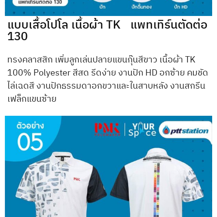
แบบเสื้อโปโล เนื้อผ้า TK แพทเทิร์นตัดต่อ
130
ทรงคลาสสิก เพิ่มลูกเล่นปลายแขนกุ๊นสีขาว เนื้อผ้า TK
100% Polyester สีสด รีดง่าย งานปัก HD อกซ้าย คมชัด
ไล่เฉดสี งานปักธรรมดาอกขวาและในสาบหลัง งานสกรีน
เฟล็กแขนซ้าย