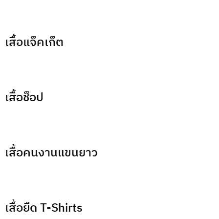
เสื้อแจ็คเก็ต
เสื้อช็อป
เสื้อคนงานแขนยาว
เสื้อยืด T-Shirts