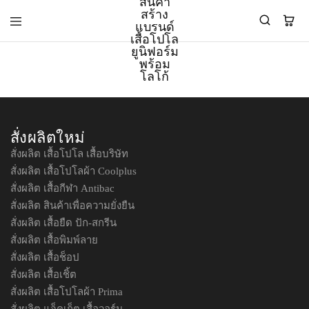
PMK
ผู้
Polomaker
ผลิต
ผู้
เสื้อ
ผลิต
โปโล
สั่งผลิตใหม่
สินค้า
ยูนิฟอร์ม
สร้าง
บริษัท
สั่งผลิต เสื้อโปโล เสื้อบริษัท
แบรนด์
มาตรฐาน
สั่งผลิต เสื้อโปโลผ้า Coolplus
เสื้อ
ISO9001
โปโล
และ
สั่งผลิต เสื้อกีฬา Antibac
ยูนิฟอร์ม
อุตสาหกรรม
สั่งผลิต สินค้าเพื่อความยั่งยืน
พร้อม
สี
สั่งผลิต เสื้อยืด ปัก-สกรีน
โลโก้
เขียว
ระดับ
สั่งผลิต เสื้อพิมพ์ลาย
ที่2
สั่งผลิต เสื้อช็อป
สั่งผลิต เสื้อเชิ้ต
สั่งผลิต เสื้อโปโลผ้า Prima