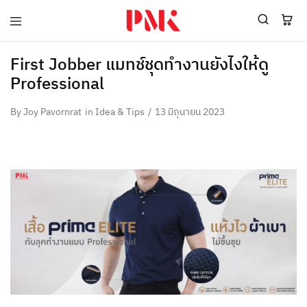
PMK
ผู้
Polomaker
ผลิต
ผู้
เสื้อ
First Jobber แมทช์ชุดทำงานยังไงให้ดู
ผลิต
โปโล
Professional
สินค้า
ยูนิฟอร์ม
สร้าง
บริษัท
แบรนด์
มาตรฐาน
By
Joy Pavornrat
in
Idea & Tips
13 มิถุนายน 2023
เสื้อ
ISO9001
โปโล
และ
ยูนิฟอร์ม
อุตสาหกรรม
พร้อม
สี
โลโก้
เขียว
ระดับ
ที่2