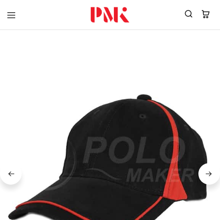
PMK
ผู้
Polomaker
ผลิต
ผู้
เสื้อ
ผลิต
โปโล
สินค้า
ยูนิฟอร์ม
สร้าง
บริษัท
แบรนด์
มาตรฐาน
เสื้อ
ISO9001
โปโล
และ
ยูนิฟอร์ม
อุตสาหกรรม
พร้อม
สี
โลโก้
เขียว
ระดับ
ที่2