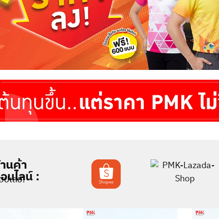
้านค้า
อนไลน์ :
้อปเลย!