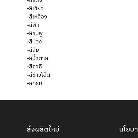
-สีแดง
-สีเขียว
-สีเหลือง
-สีฟ้า
-สีชมพู
-สีม่วง
-สีส้ม
-สีน้ำตาล
-สีกากี
-สีข้าวโอ๊ต
-สีครีม
สั่งผลิตใหม่
นโยบ