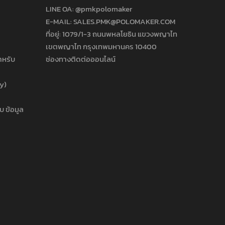
LINE OA:
@pmkpolomaker
E-MAIL: SALES.PMK@POLOMAKER.COM
ที่อยู่: 1079/1-3 ถนนพหลโยธิน แขวงพญาไท
เขตพญาไท กรุงเทพมหานคร 10400
ำหรับ
ช่องทางติดต่อออนไลน์
cy)
บ ข้อมูล