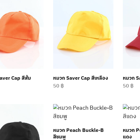
ver Cap สีส้ม
หมวก Saver Cap สีเหลือง
หมวก S
50
฿
50
฿
หมวก Peach Buckle-B
หมวก P
สีชมพู
แดง