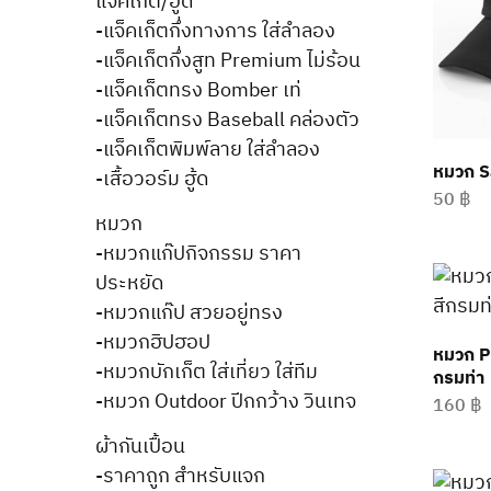
แจ็คเก็ต/ฮู้ด
-แจ็คเก็ตกึ่งทางการ ใส่ลำลอง
-แจ็คเก็ตกึ่งสูท Premium ไม่ร้อน
-แจ็คเก็ตทรง Bomber เท่
-แจ็คเก็ตทรง Baseball คล่องตัว
-แจ็คเก็ตพิมพ์ลาย ใส่ลำลอง
หมวก S
-เสื้อวอร์ม ฮู้ด
50
฿
หมวก
-หมวกแก๊ปกิจกรรม ราคา
ประหยัด
-หมวกแก๊ป สวยอยู่ทรง
-หมวกฮิปฮอป
หมวก P
-หมวกบักเก็ต ใส่เที่ยว ใส่ทีม
กรมท่า
-หมวก Outdoor ปีกกว้าง วินเทจ
160
฿
ผ้ากันเปื้อน
-ราคาถูก สำหรับแจก