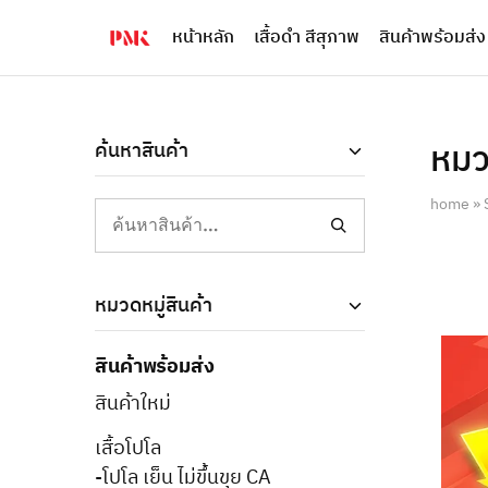
หน้าหลัก
เสื้อดำ สีสุภาพ
สินค้าพร้อมส่ง
PMK
ผู้
Polomaker
ผลิต
ผู้
เสื้อ
ผลิต
โปโล
สินค้า
ยูนิฟอร์ม
สร้าง
บริษัท
หม
ค้นหาสินค้า
แบรนด์
มาตรฐาน
เสื้อ
ISO9001
โปโล
และ
home
»
ยูนิฟอร์ม
อุตสาหกรรม
พร้อม
สี
โลโก้
เขียว
ระดับ
ที่2
หมวดหมู่สินค้า
สินค้าพร้อมส่ง
สินค้าใหม่
เสื้อโปโล
-โปโล เย็น ไม่ขึ้นขุย CA