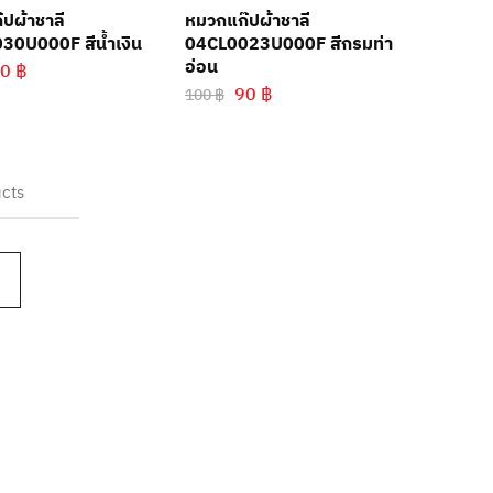
ปผ้าชาลี
หมวกแก๊ปผ้าชาลี
30U000F สีน้ำเงิน
04CL0023U000F สีกรมท่า
อ่อน
90
฿
90
฿
100
฿
cts