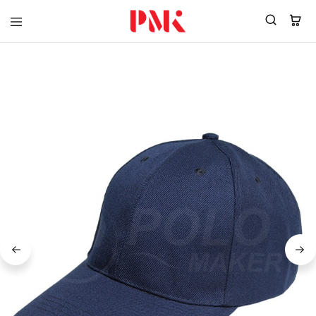
PMK
ผู้
Polomaker
ผลิต
ผู้
เสื้อ
ผลิต
โปโล
สินค้า
ยูนิฟอร์ม
สร้าง
บริษัท
แบรนด์
มาตรฐาน
เสื้อ
ISO9001
โปโล
และ
ยูนิฟอร์ม
อุตสาหกรรม
พร้อม
สี
โลโก้
เขียว
ระดับ
ที่2