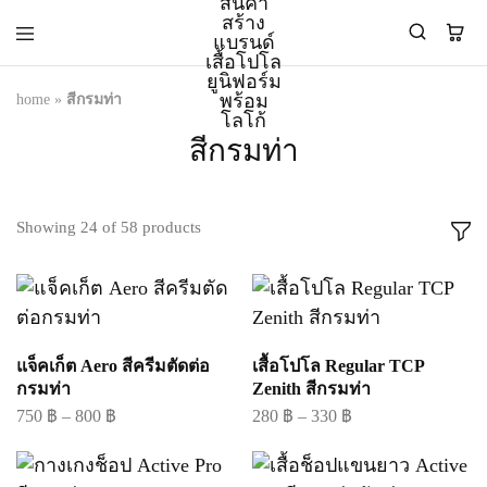
home
»
สีกรมท่า
PMK
ผู้
สีกรมท่า
Polomaker
ผลิต
ผู้
เสื้อ
ผลิต
โปโล
สินค้า
ยูนิฟอร์ม
Showing
24
of
58
products
สร้าง
บริษัท
แบรนด์
มาตรฐาน
เสื้อ
ISO9001
โปโล
และ
ยูนิฟอร์ม
อุตสาหกรรม
พร้อม
สี
โลโก้
เขียว
แจ็คเก็ต Aero สีครีมตัดต่อ
เสื้อโปโล Regular TCP
ระดับ
กรมท่า
Zenith สีกรมท่า
ที่2
750
฿
–
800
฿
280
฿
–
330
฿