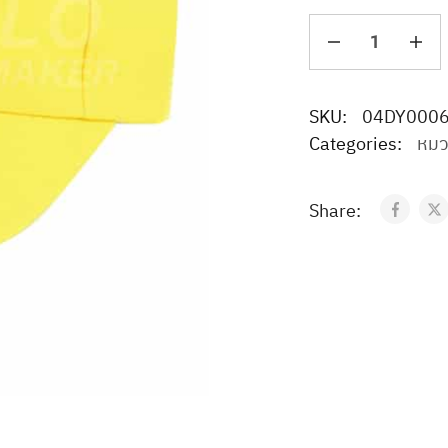
SKU:
04DY000
Categories:
หม
Share: