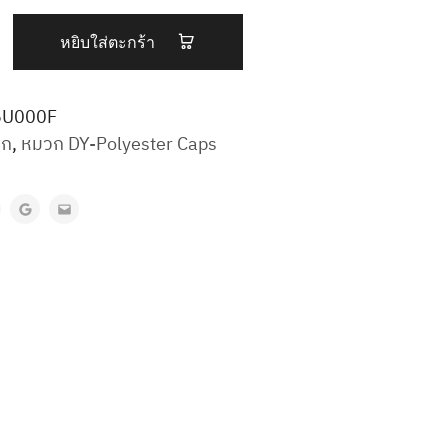
หยิบใส่ตะกร้า
6U000F
วก
,
หมวก DY-Polyester Caps