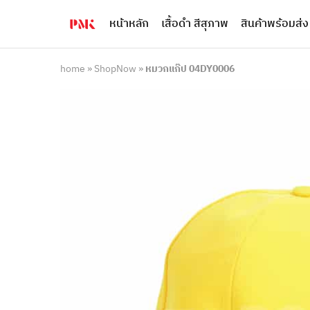
หน้าหลัก
เสื้อดำ สีสุภาพ
สินค้าพร้อมส่ง
PMK
ผู้
Polomaker
ผลิต
ผู้
เสื้อ
ผลิต
โปโล
home
»
ShopNow
»
หมวกแก๊ป 04DY0006
สินค้า
ยูนิฟอร์ม
สร้าง
บริษัท
แบรนด์
มาตรฐาน
เสื้อ
ISO9001
โปโล
และ
ยูนิฟอร์ม
อุตสาหกรรม
พร้อม
สี
โลโก้
เขียว
ระดับ
ที่2