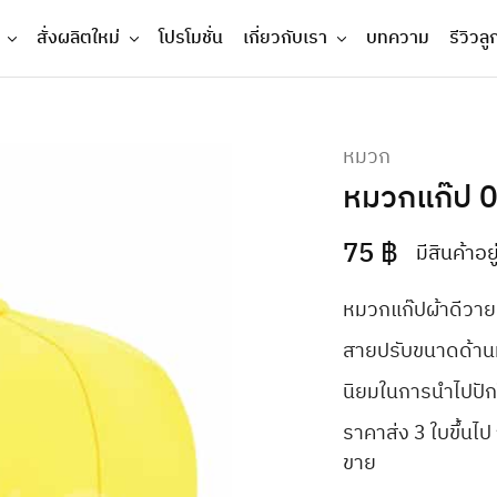
สั่งผลิตใหม่
โปรโมชั่น
เกี่ยวกับเรา
บทความ
รีวิวลู
หมวก
หมวกแก๊ป 
75
฿
มีสินค้าอย
หมวกแก๊ปผ้าดีวาย
สายปรับขนาดด้านห
นิยมในการนำไปปัก
ราคาส่ง 3 ใบขึ้น
ขาย