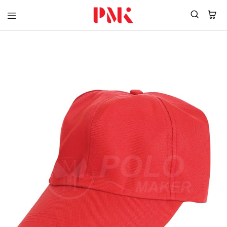
PMK
ผู้
Polomaker
ผลิต
ผู้
เสื้อ
ผลิต
โปโล
สินค้า
ยูนิฟอร์ม
สร้าง
บริษัท
แบรนด์
มาตรฐาน
เสื้อ
ISO9001
โปโล
และ
ยูนิฟอร์ม
อุตสาหกรรม
พร้อม
สี
โลโก้
เขียว
ระดับ
ที่2