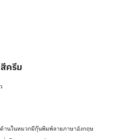
สีครีม
ว
ิน ด้านในหมวกมีกุ๊นพิมพ์ลายภาษาอังกฤษ