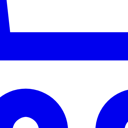
ze
ีด