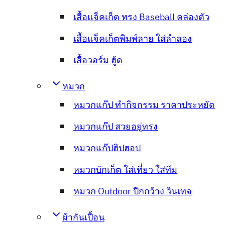
เสื้อแจ็คเก็ต ทรง Baseball คล่องตัว
เสื้อแจ็คเก็ตพิมพ์ลาย ใส่ลำลอง
เสื้อวอร์ม ฮู้ด
หมวก
หมวกแก๊ป ทำกิจกรรม ราคาประหยัด
หมวกแก๊ป สวยอยู่ทรง
หมวกแก๊ปฮิปฮอป
หมวกบักเก็ต ใส่เที่ยว ใส่ทีม
หมวก Outdoor ปีกกว้าง วินเทจ
ผ้ากันเปื้อน