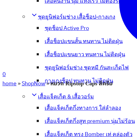
เสื้อคนงาน นุ่ม แห้งเร็ว ไม่ต้องรีด
ชุดยูนิฟอร์มช่าง เสื้อช็อป-กางเกง
ชุดช็อป Active Pro
เสื้อช็อปแขนสั้น ทนทาน ไม่ติดฝุ่น
เสื้อช็อปแขนยาว ทนทาน ไม่ติดฝุ่น
ชุดยูนิฟอร์มช่าง ชุดหมี กันสะเก็ดไฟ
0
กางเกงช็อป ทนทาน ไม่ติดฝุ่น
home
»
ShopNow
»
หมวก Ripstop Caps สีครีม
เสื้อแจ็คเก็ต & เสื้อวอร์ม
เสื้อแจ็คเก็ตกึ่งทางการ ใส่ลำลอง
เสื้อแจ็คเก็ตกึ่งสูท premium นุ่มไม่ร้อน
เสื้อแจ็คเก็ต ทรง Bomber เท่ คล่องตัว