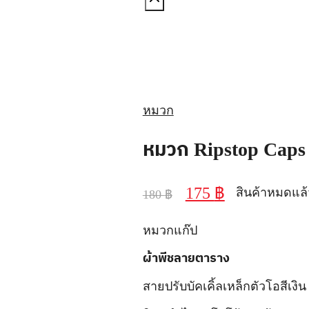
หมวก
หมวก Ripstop Caps 
สินค้าหมดแล้
175
฿
180
฿
หมวกแก๊ป
ผ้าพีชลายตาราง
สายปรับบัคเคิ้ลเหล็กตัวโอสีเง