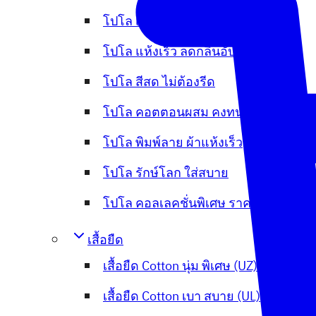
โปโล เย็น หนานุ่ม ใส่สบาย (OXY)
โปโล แห้งเร็ว ลดกลิ่นอับ (Flexup)
โปโล สีสด ไม่ต้องรีด
โปโล คอตตอนผสม คงทน ไม่หดย้วย
โปโล พิมพ์ลาย ผ้าแห้งเร็ว
โปโล รักษ์โลก ใส่สบาย
โปโล คอลเลคชั่นพิเศษ ราคาพิเศษ
เสื้อยืด
เสื้อยืด Cotton นุ่ม พิเศษ (UZ)
เสื้อยืด Cotton เบา สบาย (UL)