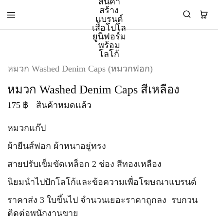
PMK
ผู้
หมวก Washed Denim Caps (หมวกฟอก)
Polomaker
ผลิต
ผู้
เสื้อ
หมวก Washed Denim Caps สีเหลือง
ผลิต
โปโล
สินค้า
ยูนิฟอร์ม
175
฿
สินค้าหมดแล้ว
สร้าง
บริษัท
แบรนด์
มาตรฐาน
เสื้อ
ISO9001
หมวกแก๊ป
โปโล
และ
ยูนิฟอร์ม
อุตสาหกรรม
ผ้ายีนส์ฟอก ผ้าหนาอยู่ทรง
พร้อม
สี
โลโก้
เขียว
สายปรับเข็มขัดเหล็อก 2 ช่อง สีทองเหลือง
ระดับ
ที่2
นิยมนำไปปักโลโก้และข้อความเพื่อโฆษณาแบรนด์
ราคาส่ง 3 ใบขึ้นไป จำนวนเยอะราคาถูกลง รบกวน
ติดต่อพนักงานขาย