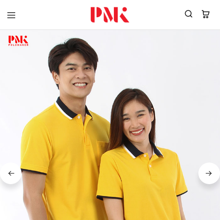
PMK
ผู้
Polomaker
ผลิต
ผู้
เสื้อ
ผลิต
โปโล
สินค้า
ยูนิฟอร์ม
สร้าง
บริษัท
แบรนด์
มาตรฐาน
เสื้อ
ISO9001
โปโล
และ
ยูนิฟอร์ม
อุตสาหกรรม
พร้อม
สี
โลโก้
เขียว
ระดับ
ที่2