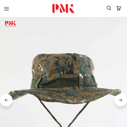
PMK
ผู้
Polomaker
ผลิต
ผู้
เสื้อ
ผลิต
โปโล
สินค้า
ยูนิฟอร์ม
สร้าง
บริษัท
แบรนด์
มาตรฐาน
เสื้อ
ISO9001
โปโล
และ
ยูนิฟอร์ม
อุตสาหกรรม
พร้อม
สี
โลโก้
เขียว
ระดับ
ที่2