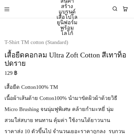
PMK
ผู้
T-Shirt TM cotton (Standard)
Polomaker
ผลิต
ผู้
เสื้อ
เสื้อยืดคอกลม Ultra Zoft Cotton สีเทาท็อ
ผลิต
โปโล
สินค้า
ยูนิฟอร์ม
ปดราย
สร้าง
บริษัท
แบรนด์
มาตรฐาน
129
฿
เสื้อ
ISO9001
โปโล
และ
ยูนิฟอร์ม
อุตสาหกรรม
เสื้อยืด Cotton100% TM
พร้อม
สี
โลโก้
เขียว
เนื้อผ้าเส้นด้าย Cotton100% นำมาขัดผิวผ้าด้วยวิธี
ระดับ
ที่2
Micro Brushing จนนุ่มฟูพิเศษ คล้ายกำมะหยี่ นุ่ม
สวมใส่สบาย ทนทาน คุ้มค่า ใช้งานได้ยาวนาน
ราคาส่ง 10 ตัวขึ้นไป จำนวนเยอะราคาถูกลง รบกวน