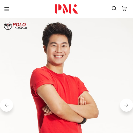
PMK
ผู้
Polomaker
ผลิต
ผู้
เสื้อ
ผลิต
โปโล
สินค้า
ยูนิฟอร์ม
สร้าง
บริษัท
แบรนด์
มาตรฐาน
เสื้อ
ISO9001
โปโล
และ
ยูนิฟอร์ม
อุตสาหกรรม
พร้อม
สี
โลโก้
เขียว
ระดับ
ที่2