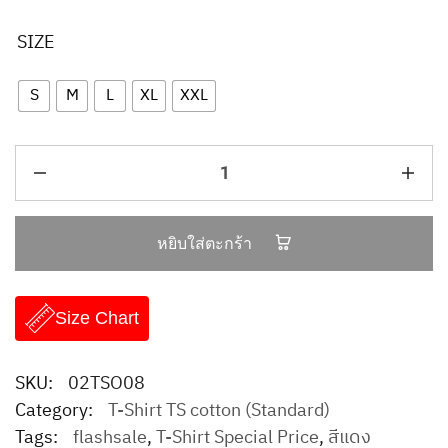
SIZE
S
M
L
XL
XXL
หยิบใส่ตะกร้า
Size Chart
SKU:
02TSO08
Category:
T-Shirt TS cotton (Standard)
Tags:
flashsale
,
T-Shirt Special Price
,
สีแดง