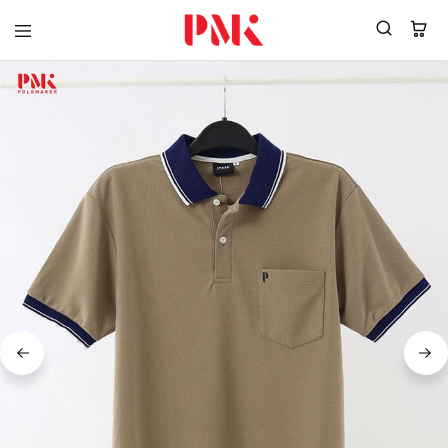
PMK
ผู้
Polomaker
ผลิต
ผู้
เสื้อ
ผลิต
โปโล
สินค้า
ยูนิฟอร์ม
สร้าง
บริษัท
แบรนด์
มาตรฐาน
เสื้อ
ISO9001
โปโล
และ
ยูนิฟอร์ม
อุตสาหกรรม
พร้อม
สี
โลโก้
เขียว
ระดับ
ที่2