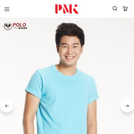
PMK
ผู้
Polomaker
ผลิต
ผู้
เสื้อ
ผลิต
โปโล
สินค้า
ยูนิฟอร์ม
สร้าง
บริษัท
แบรนด์
มาตรฐาน
เสื้อ
ISO9001
โปโล
และ
ยูนิฟอร์ม
อุตสาหกรรม
พร้อม
สี
โลโก้
เขียว
ระดับ
ที่2