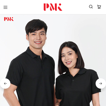
PMK
ผู้
Polomaker
ผลิต
ผู้
เสื้อ
ผลิต
โปโล
สินค้า
ยูนิฟอร์ม
สร้าง
บริษัท
แบรนด์
มาตรฐาน
เสื้อ
ISO9001
โปโล
และ
ยูนิฟอร์ม
อุตสาหกรรม
พร้อม
สี
โลโก้
เขียว
ระดับ
ที่2