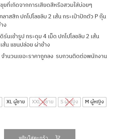
ขึ้นขุยที่เกิดจากการเสียดสีหรือสวมใส่บ่อยๆ
คลาสสิก ปกโปโลขลิบ 2 เส้น กระเป๋าปักตัว P กุ๊น
้าง
ิร์นเข้ารูป กระดุม 4 เม็ด ปกโปโลขลิบ 2 เส้น
นเส้น แขนปล่อย ผ่าข้าง
นไป จำนวนเยอะราคาถูกลง รบกวนติดต่อพนักงาน
XL ผู้ชาย
XXL ผู้ชาย
S ผู้หญิง
M ผู้หญิง
หยิบใส่ตะกร้า