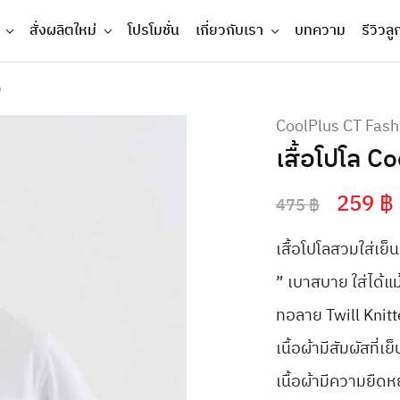
สั่งผลิตใหม่
โปรโมชั่น
เกี่ยวกับเรา
บทความ
รีวิวลู
ว
CoolPlus CT Fash
เสื้อโปโล 
259
฿
475
฿
เสื้อโปโลสวมใส่เย
” เบาสบาย ใส่ได้แม้
ทอลาย Twill Knitte
เนื้อผ้ามีสัมผัสที
เนื้อผ้ามีความยืดห