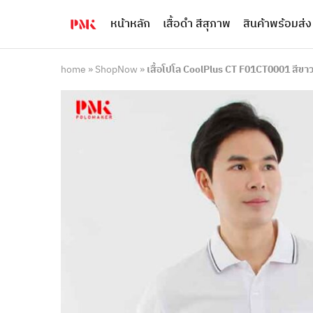
หน้าหลัก
เสื้อดำ สีสุภาพ
สินค้าพร้อมส่ง
PMK
ผู้
Polomaker
ผลิต
ผู้
เสื้อ
ผลิต
โปโล
home
»
ShopNow
»
เสื้อโปโล CoolPlus CT F01CT0001 สีขา
สินค้า
ยูนิฟอร์ม
สร้าง
บริษัท
แบรนด์
มาตรฐาน
เสื้อ
ISO9001
โปโล
และ
ยูนิฟอร์ม
อุตสาหกรรม
พร้อม
สี
โลโก้
เขียว
ระดับ
ที่2