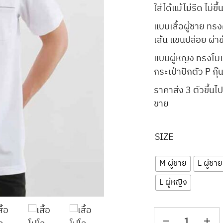
ใส่ได้แม้ไม่รีด ไม่
แบบเสื้อผู้ชาย ทรง
เส้น แขนปล่อย ผ่าข
แบบผู้หญิง ทรงโมเด
กระเป๋าปักตัว P กุ๊
ราคาส่ง 3 ตัวขึ้
ขาย
SIZE
M ผู้ชาย
L ผู้ชาย
L ผู้หญิง