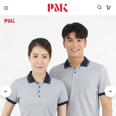
PMK
ผู้
Polomaker
ผลิต
ผู้
เสื้อ
ผลิต
โปโล
สินค้า
ยูนิฟอร์ม
สร้าง
บริษัท
แบรนด์
มาตรฐาน
เสื้อ
ISO9001
โปโล
และ
ยูนิฟอร์ม
อุตสาหกรรม
พร้อม
สี
โลโก้
เขียว
ระดับ
ที่2