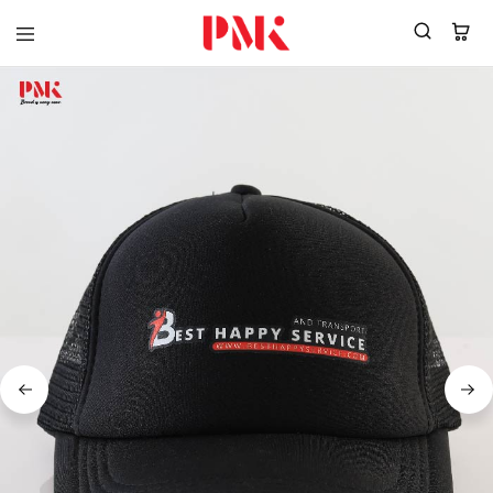
PMK
ผู้
Polomaker
ผลิต
ผู้
เสื้อ
ผลิต
โปโล
สินค้า
ยูนิฟอร์ม
สร้าง
บริษัท
แบรนด์
มาตรฐาน
เสื้อ
ISO9001
โปโล
และ
ยูนิฟอร์ม
อุตสาหกรรม
พร้อม
สี
โลโก้
เขียว
ระดับ
ที่2