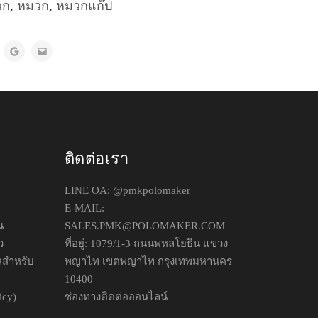
วก
,
หมวก
,
หมวกแก๊ป
ติดต่อเรา
LINE OA:
@pmkpolomaker
E-MAIL:
น
SALES.PMK@POLOMAKER.COM
ว
ที่อยู่: 1079/1-3 ถนนพหลโยธิน แขวง
ลสำหรับ
พญาไท เขตพญาไท กรุงเทพมหานคร
10400
icy)
ช่องทางติดต่อออนไลน์