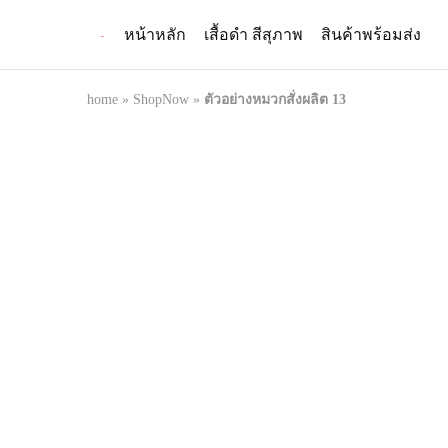
หน้าหลัก
เสื้อดำ สีสุภาพ
สินค้าพร้อมส่ง
PMK
ผู้
Polomaker
ผลิต
ผู้
เสื้อ
ผลิต
โปโล
home
»
ShopNow
»
ตัวอย่างหมวกสั่งผลิต 13
สินค้า
ยูนิฟอร์ม
สร้าง
บริษัท
แบรนด์
มาตรฐาน
เสื้อ
ISO9001
โปโล
และ
ยูนิฟอร์ม
อุตสาหกรรม
พร้อม
สี
โลโก้
เขียว
ระดับ
ที่2