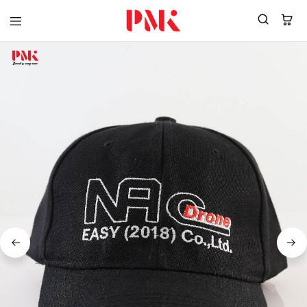
PMK
ผู้
Polomaker
ผลิต
ผู้
เสื้อ
ผลิต
โปโล
สินค้า
ยูนิฟอร์ม
สร้าง
บริษัท
แบรนด์
มาตรฐาน
เสื้อ
ISO9001
โปโล
และ
ยูนิฟอร์ม
อุตสาหกรรม
พร้อม
สี
โลโก้
เขียว
ระดับ
ที่2