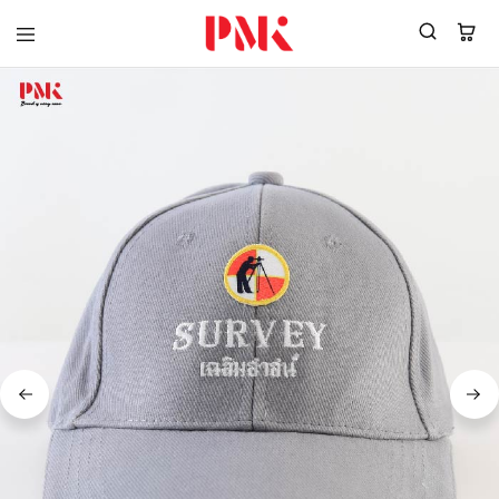
PMK
ผู้
Polomaker
ผลิต
ผู้
เสื้อ
ผลิต
โปโล
สินค้า
ยูนิฟอร์ม
สร้าง
บริษัท
แบรนด์
มาตรฐาน
เสื้อ
ISO9001
โปโล
และ
ยูนิฟอร์ม
อุตสาหกรรม
พร้อม
สี
โลโก้
เขียว
ระดับ
ที่2