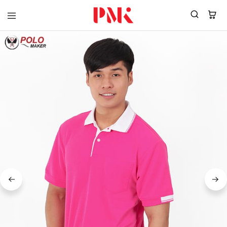
PMK
ผู้
Polomaker
ผลิต
ผู้
เสื้อ
ผลิต
โปโล
สินค้า
ยูนิฟอร์ม
สร้าง
บริษัท
แบรนด์
มาตรฐาน
เสื้อ
ISO9001
โปโล
และ
ยูนิฟอร์ม
อุตสาหกรรม
พร้อม
สี
โลโก้
เขียว
ระดับ
ที่2