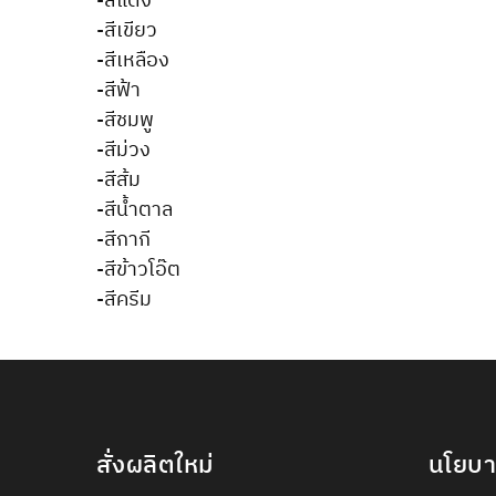
-สีแดง
-สีเขียว
-สีเหลือง
-สีฟ้า
-สีชมพู
-สีม่วง
-สีส้ม
-สีน้ำตาล
-สีกากี
-สีข้าวโอ๊ต
-สีครีม
สั่งผลิตใหม่
นโยบ