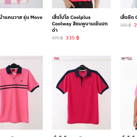
ผ้าแคนวาส รุ่น Move
เสื้อโปโล Coolplus
เสื้อยืด
Coolway สีชมพูบานเย็นปก
355
฿
ดำ
335
฿
475
฿