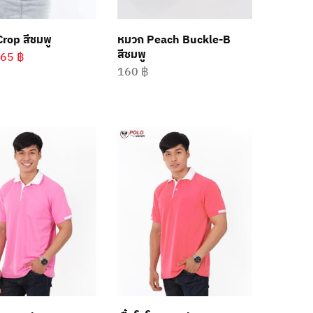
 Crop สีชมพู
หมวก Peach Buckle-B
สีชมพู
265
฿
160
฿