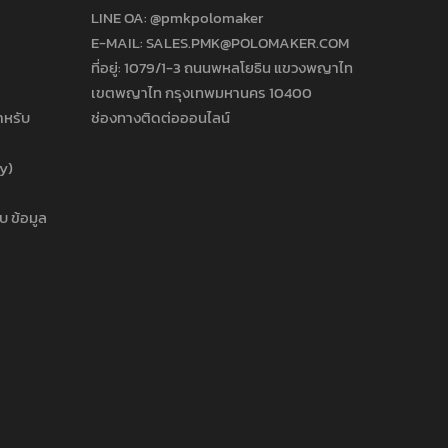
LINE OA:
@pmkpolomaker
E-MAIL: SALES.PMK@POLOMAKER.COM
ที่อยู่: 1079/1-3 ถนนพหลโยธิน แขวงพญาไท
เขตพญาไท กรุงเทพมหานคร 10400
ำหรับ
ช่องทางติดต่อออนไลน์
cy)
บ ข้อมูล