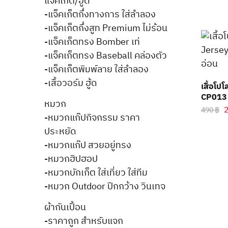
แจ็คเก็ต/ฮู้ด
-แจ็คเก็ตกึ่งทางการ ใส่ลำลอง
-แจ็คเก็ตกึ่งสูท Premium ไม่ร้อน
-แจ็คเก็ตทรง Bomber เท่
-แจ็คเก็ตทรง Baseball คล่องตัว
-แจ็คเก็ตพิมพ์ลาย ใส่ลำลอง
-เสื้อวอร์ม ฮู้ด
เสื้อโป
CP013 
หมวก
490
฿
-หมวกแก๊ปกิจกรรม ราคา
ประหยัด
-หมวกแก๊ป สวยอยู่ทรง
-หมวกฮิปฮอป
-หมวกบักเก็ต ใส่เที่ยว ใส่ทีม
-หมวก Outdoor ปีกกว้าง วินเทจ
ผ้ากันเปื้อน
-ราคาถูก สำหรับแจก