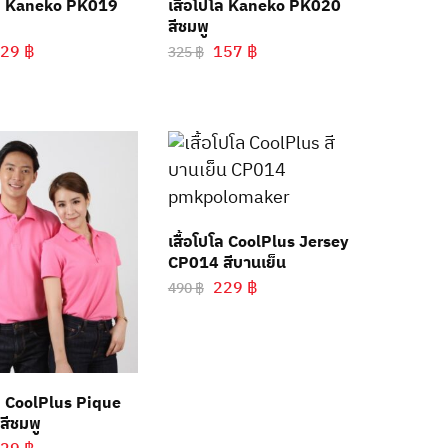
โล Kaneko PK019
เสื้อโปโล Kaneko PK020
สีชมพู
129
฿
157
฿
325
฿
เสื้อโปโล CoolPlus Jersey
CP014 สีบานเย็น
229
฿
490
฿
โล CoolPlus Pique
สีชมพู