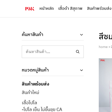
หน้าหลัก
เสื้อดำ สีสุภาพ
สินค้าพร้อมส่ง
PMK
ผู้
Polomaker
ผลิต
ผู้
เสื้อ
ผลิต
โปโล
สินค้า
ยูนิฟอร์ม
สร้าง
บริษัท
สีชม
ค้นหาสินค้า
แบรนด์
มาตรฐาน
เสื้อ
ISO9001
โปโล
และ
home
»
ยูนิฟอร์ม
อุตสาหกรรม
พร้อม
สี
โลโก้
เขียว
ระดับ
ที่2
หมวดหมู่สินค้า
สินค้าพร้อมส่ง
สินค้าใหม่
เสื้อโปโล
-โปโล เย็น ไม่ขึ้นขุย CA