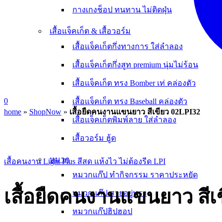
กางเกงช็อป ทนทาน ไม่ติดฝุ่น
เสื้อแจ็คเก็ต & เสื้อวอร์ม
เสื้อแจ็คเก็ตกึ่งทางการ ใส่ลำลอง
เสื้อแจ็คเก็ตกึ่งสูท premium นุ่มไม่ร้อน
เสื้อแจ็คเก็ต ทรง Bomber เท่ คล่องตัว
0
เสื้อแจ็คเก็ต ทรง Baseball คล่องตัว
home
»
ShopNow
»
เสื้อยืดคนงานแขนยาว สีเขียว 02LPI32
เสื้อแจ็คเก็ตพิมพ์ลาย ใส่ลำลอง
เสื้อวอร์ม ฮู้ด
หมวก
เสื้อคนงาน Light Plus สีสด แห้งไว ไม่ต้องรีด LPI
หมวกแก๊ป ทำกิจกรรม ราคาประหยัด
เสื้อยืดคนงานแขนยาว สีเ
หมวกแก๊ป สวยอยู่ทรง
หมวกแก๊ปฮิปฮอป