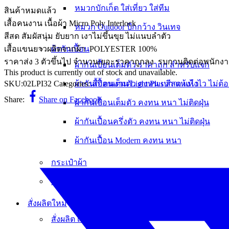
หมวกบักเก็ต ใส่เที่ยว ใส่ทีม
สินค้าหมดแล้ว
เสื้อคนงาน เนื้อผ้า Micro Poly Interlock
หมวก Outdoor ปีกกว้าง วินเทจ
สีสด สัมผัสนุ่ม ยับยาก เงาไม่ขึ้นขุย ไม่แนบลำตัว
เสื้อแขนยาวผลิตจากผ้า POLYESTER 100%
ผ้ากันเปื้อน
ราคาส่ง 3 ตัวขึ้นไป จำนวนเยอะราคาถูกลง รบกวนติดต่อพนักง
ผ้ากันเปื้อนเต็มตัว ราคาถูก สำหรับแจก
This product is currently out of stock and unavailable.
SKU:
02LPI32
Categories:
เสื้อคนงาน Light Plus สีสด แห้งไว ไม่ต้อ
ผ้ากันเปื้อนเต็มตัว คงทน เบา แห้งไว
Share:
Share on Facebook
ผ้ากันเปื้อนเต็มตัว คงทน หนา ไม่ติดฝุ่น
ผ้ากันเปื้อนครึ่งตัว คงทน หนา ไม่ติดฝุ่น
ผ้ากันเปื้อน Modern คงทน หนา
กระเป๋าผ้า
สินค้าราคาพิเศษ
สั่งผลิตใหม่
สั่งผลิต เสื้อโปโล เสื้อบริษัท