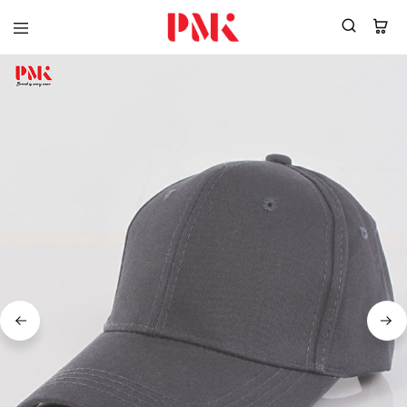
PMK
ผู้
Polomaker
ผลิต
ผู้
เสื้อ
ผลิต
โปโล
สินค้า
ยูนิฟอร์ม
สร้าง
บริษัท
แบรนด์
มาตรฐาน
เสื้อ
ISO9001
โปโล
และ
ยูนิฟอร์ม
อุตสาหกรรม
พร้อม
สี
โลโก้
เขียว
ระดับ
ที่2