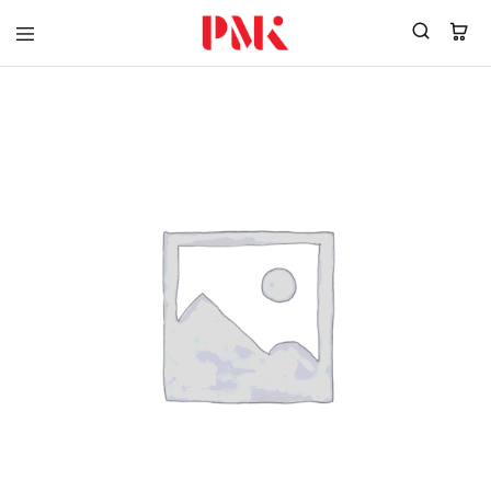
PMK
ผู้
Polomaker
ผลิต
ผู้
เสื้อ
ผลิต
โปโล
สินค้า
ยูนิฟอร์ม
สร้าง
บริษัท
แบรนด์
มาตรฐาน
เสื้อ
ISO9001
โปโล
และ
ยูนิฟอร์ม
อุตสาหกรรม
พร้อม
สี
โลโก้
เขียว
ระดับ
ที่2