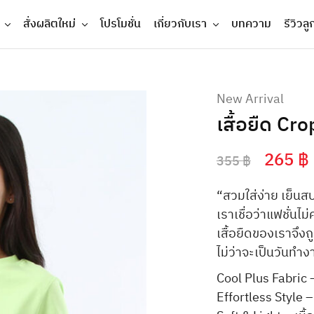
สั่งผลิตใหม่
โปรโมชั่น
เกี่ยวกับเรา
บทความ
รีวิวลู
New Arrival
เสื้อยืด Cro
265
฿
355
฿
“สวมใส่ง่าย เย็นสบ
เราเชื่อว่าแฟชั่น
เสื้อยืดของเราจึงถ
ไม่ว่าจะเป็นวันทํา
Cool Plus Fabric –
Effortless Style 