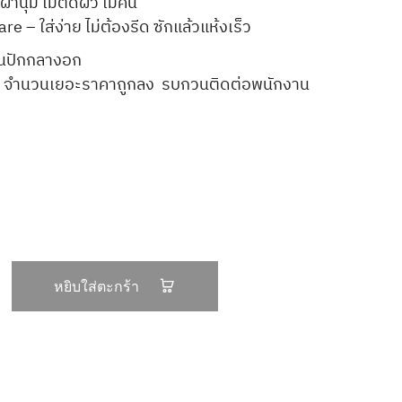
ผ้านุ่ม ไม่ติดผิว ไม่คัน
e – ใส่ง่าย ไม่ต้องรีด ซักแล้วแห้งเร็ว
งานปักกลางอก
นไป จำนวนเยอะราคาถูกลง รบกวนติดต่อพนักงาน
หยิบใส่ตะกร้า