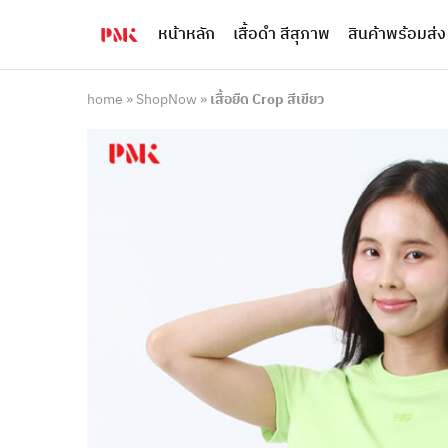
หน้าหลัก
เสื้อดำ สีสุภาพ
สินค้าพร้อมส่ง
PMK
ผู้
Polomaker
ผลิต
ผู้
เสื้อ
ผลิต
โปโล
home
»
ShopNow
»
เสื้อยืด Crop สีเขียว
สินค้า
ยูนิฟอร์ม
สร้าง
บริษัท
แบรนด์
มาตรฐาน
เสื้อ
ISO9001
โปโล
และ
ยูนิฟอร์ม
อุตสาหกรรม
พร้อม
สี
โลโก้
เขียว
ระดับ
ที่2