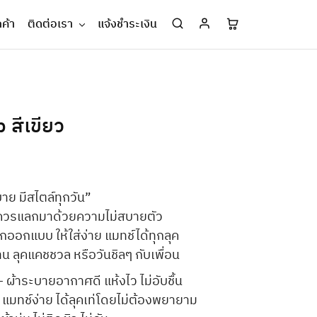
กค้า
ติดต่อเรา
แจ้งชำระเงิน
p สีเขียว
าย มีสไตล์ทุกวัน”
ไม่ควรแลกมาด้วยความไม่สบายตัว
ูกออกแบบ ให้ใส่ง่าย แมทช์ได้ทุกลุค
งาน ลุคแคชชวล หรือวันชิลๆ กับเพื่อน
 ผ้าระบายอากาศดี แห้งไว ไม่อับชื้น
– แมทช์ง่าย ได้ลุคเท่โดยไม่ต้องพยายาม