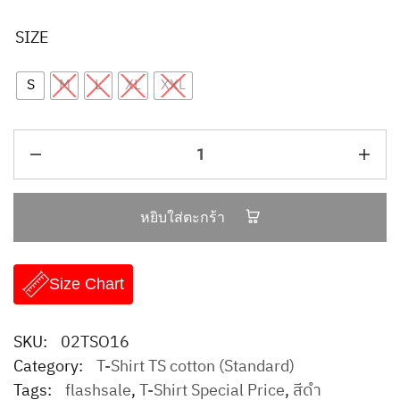
SIZE
S
M
L
XL
XXL
หยิบใส่ตะกร้า
Size Chart
SKU:
02TSO16
Category:
T-Shirt TS cotton (Standard)
Tags:
flashsale
,
T-Shirt Special Price
,
สีดำ