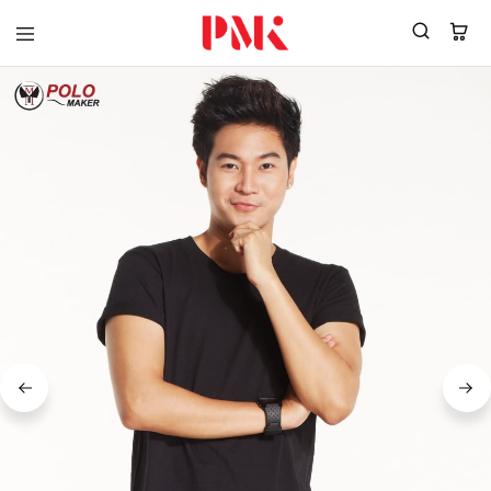
PMK
ผู้
Polomaker
ผลิต
ผู้
เสื้อ
ผลิต
โปโล
สินค้า
ยูนิฟอร์ม
สร้าง
บริษัท
แบรนด์
มาตรฐาน
เสื้อ
ISO9001
โปโล
และ
ยูนิฟอร์ม
อุตสาหกรรม
พร้อม
สี
โลโก้
เขียว
ระดับ
ที่2