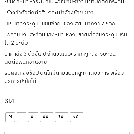
-ซิปผ่าหน้า -กระเป๋าแปะอกซ้าย-ขวา มีฝาปิดติดกระดุม
-ข้างลำตัวตัดต่อสี -กระเป๋าล้วงซ้าย-ขวา
-แขนติดกระดุม -แขนซ้ายมีช่องเสียบปากกา 2 ช่อง
-พร้อมแถบสะท้อนแสงหน้า-หลัง -ชายเสื้อจั้มกระดุมปรับ
ได้ 2 ระดับ
ราคาส่ง 3 ตัวขึ้นไป จำนวนเยอะราคาถูกลง รบกวน
ติดต่อพนักงานขาย
รับผลิตเสื้อช็อป ตัดใหม่ตามแบบที่ลูกค้าต้องการ พร้อม
บริการปักโลโก้
SIZE
M
L
XL
XXL
3XL
5XL