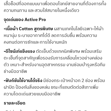
เสื้อช็อปที่ออกแบบมาเพื่อตอบโจทย์สายงานที่ต้องการทั้ง
ความทนทาน และสวมใส่สบายในหนึ่งเดียว
จุดเด่นของ Active Pro
-เนื้อผ้า Cotton สูตรพิเศษ
ผสานเทคโนโลยีเฉพาะให้ผ้า
หนานุ่ม ระบายอากาศได้ดี ลดการอับชื้น พร้อมความ
คงทนต่อการซักและการใช้งานหนัก
-ดีไซน์เท่แข็งแรง
ตัดเย็บด้วยเทคนิคพิเศษ พร้อมเสริม
ตะเข็บที่จุดสาคัญเพื่อรองรับการเคลื่อนไหวอย่างคล่อง
ตัว เหมาะสำหรับงานอุตสาหกรรม งานซ่อมบำรุงหรือทีม
ช่างมืออาชีพ
-ฟังก์ชันใช้งานได้จริง
มีช่องกระเป๋าหน้าอก 2 ช่อง พร้อม
ฝาปิด ป้องกันสิ่งของหล่น ขณะที่แถบตัดต่อสีเทาเพิ่ม
ความโดดเด่นสวยแบบมืออาชีพ
รายละเอียด