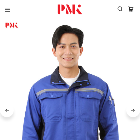
PMK
ผู้
Polomaker
ผลิต
ผู้
เสื้อ
ผลิต
โปโล
สินค้า
ยูนิฟอร์ม
สร้าง
บริษัท
แบรนด์
มาตรฐาน
เสื้อ
ISO9001
โปโล
และ
ยูนิฟอร์ม
อุตสาหกรรม
พร้อม
สี
โลโก้
เขียว
ระดับ
ที่2