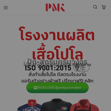
PMK
ผู้
Polomaker
ผลิต
ผู้
เสื้อ
ผลิต
โปโล
โรงงานผลิต
สินค้า
ยูนิฟอร์ม
สร้าง
บริษัท
แบรนด์
มาตรฐาน
เสื้อ
ISO9001
เสื้อโปโล
โปโล
และ
ยูนิฟอร์ม
อุตสาหกรรม
พร้อม
สี
ปัก-สกรีนครบวงจร
โลโก้
เขียว
ได้รับการรับรองระบบบริหารคุณภาพ
ระดับ
ที่2
สั่งทำเสื้อโปโล ดีลตรงโรงงาน
ขอรับตัวอย่างผ้าฟรี ปรึกษาฟรี! คลิก
ติดต่อ LINE @pmkpolomaker