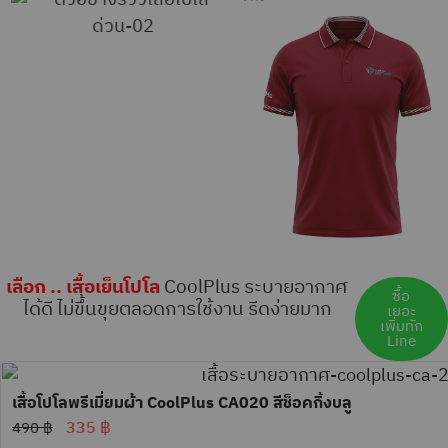
เลือก .. เสื้อเย็นโปโล
CoolPlus ระบายอากาศ
ซื้อ
ได้ดี ไม่ขึ้นขุยตลอดการใช้งาน รีดง่ายมาก
เยอะ
เพิ่มทัก
Line
เสื้อโปโลพรีเมี่ยมผ้า CoolPlus CA020 สีช็อคกิ้งบลู
335
฿
490
฿