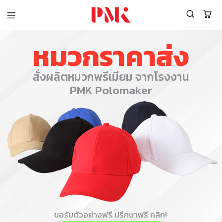
PMK
ผู้
Polomaker
ผลิต
หมวกราคาส่ง
ผู้
เสื้อ
ผลิต
โปโล
สินค้า
ยูนิฟอร์ม
สร้าง
บริษัท
สั่งผลิตหมวกพรีเมียม จากโรงงาน
แบรนด์
มาตรฐาน
เสื้อ
ISO9001
PMK Polomaker
โปโล
และ
ยูนิฟอร์ม
อุตสาหกรรม
พร้อม
สี
โลโก้
เขียว
ระดับ
ที่2
ขอรับตัวอย่างฟรี ปรึกษาฟรี คลิก!