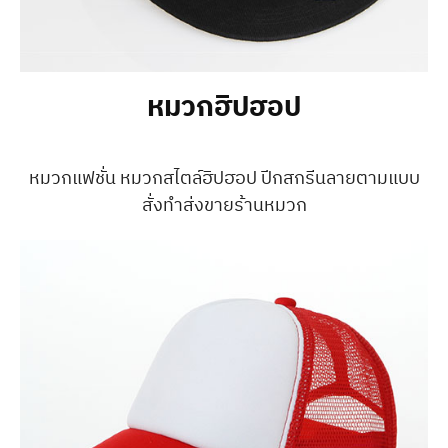
หมวกฮิปฮอป
หมวกแฟชั่น หมวกสไตล์ฮิปฮอป ปีกสกรีนลายตามแบบ
สั่งทำส่งขายร้านหมวก