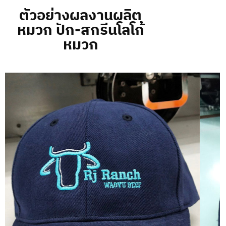
ตัวอย่างผลงานผลิต
หมวก ปัก-สกรีนโลโก้
หมวก