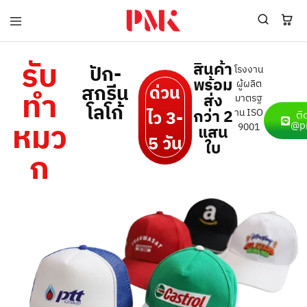
PMK
ผู้
Polomaker
ผลิต
ผู้
เสื้อ
รับ
สินค้า
ปัก-
โรงงาน
ผลิต
โปโล
พร้อม
สินค้า
ยูนิฟอร์ม
ผู้ผลิต
สกรีน
ด่วน
ทำ
สร้าง
บริษัท
ส่ง
มาตรฐ
โลโก้
แบรนด์
มาตรฐาน
กว่า 2
ไว 3-
าน ISO
ติ
เสื้อ
ISO9001
หมว
@p
9001
แสน
โปโล
และ
5 วัน
ใบ
ยูนิฟอร์ม
อุตสาหกรรม
ก
พร้อม
สี
โลโก้
เขียว
ระดับ
ที่2