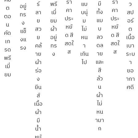
คอ
รา
รา
มี
ร์
พรี
แบ
ว
อยู่
ต
คา
คา
ทั้ง
ลา
เมี่
บนุ่
สป
ทร
ตอ
ประ
ประ
แบ
ย
ยม
ม
อร์
ง
น
หยั
หยั
บ
สว
ผ้า
ไม่
ต
แข็
คัด
ด สี
ด สี
ลว
ย
อยู่
หน
เนื้อ
งแ
เก
สดใ
สดใ
ดล
คล้
ทร
า
เบา
รง
รด
ส
ส
าย
าย
ง
เกิน
ระบ
พรี
และ
ผ้า
ไป
า
เมี่
สี
ร่อ
ยอ
ยม
ล้ว
ง
ากา
น
ยีน
ศดี
ผ้า
ส์
ไม่
เนื้อ
หน
ผ้า
ามา
มี
ก
น้ำ
หนั