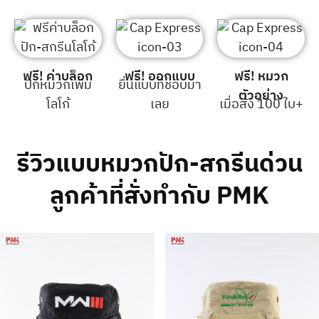
ฟรี! ค่าบล็อก
ฟรี! ออกแบบ
ฟรี! หมวก
ปักหมวกเพิ่ม
ยื่นแบบที่ชอบมา
ตัวอย่าง
โลโก้
เลย
เมื่อสั่ง 100 ใบ+
รีวิวแบบหมวกปัก-สกรีนด่วน
ลูกค้าที่สั่งทำกับ PMK