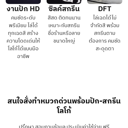
งานปัก HD
ซิลค์สกรีน
DFT
คมชัดระดับ
สีสด ติดทนนาน
ไล่เฉดได้ไม่
พรีเมียม ไล่ได้
เหมาะกับสกรีน
จำกัดสี พร้อม
ทุกเฉดสี สร้าง
ชื่อร้านหรือลาย
สกรีนตาม
ความโดดเด่นให้
ขนาดใหญ่
ต้องการ คมชัด
โลโก้ได้แบบมือ
สะดุดตา
อาชีพ
สนใจสั่งทำหมวกด่วนพร้อมปัก-สกรีน
โลโก้
ปรึกษา สอบถามข้อมูล ประเมินค่าใช้จ่าย ฟรี