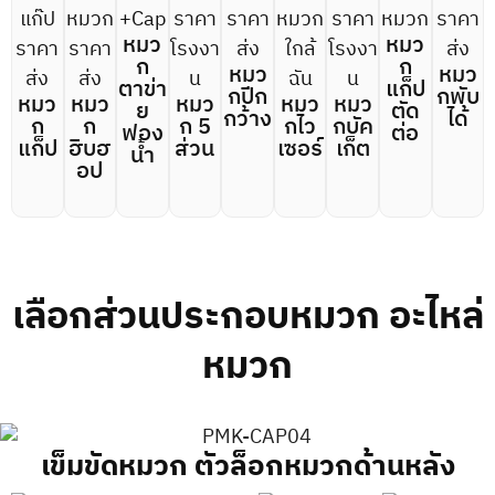
หมว
หมว
ก
ก
หมว
หมว
ตาข่า
แก็ป
กปีก
กพับ
หมว
หมว
หมว
หมว
หมว
ย
ตัด
กว้าง
ได้
ก
ก
ก 5
กไว
กบัค
ฟอง
ต่อ
แก็ป
ฮิบฮ
ส่วน
เซอร์
เก็ต
น้ำ
อป
เลือกส่วนประกอบหมวก อะไหล่
หมวก
เข็มขัดหมวก ตัวล็อกหมวกด้านหลัง