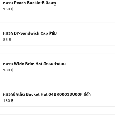
หมวก Peach Buckle-B สีชมพู
160
฿
หมวก DY-Sandwich Cap สีส้ม
85
฿
หมวก Wide Brim Hat สีกรมท่าอ่อน
180
฿
หมวกบัคเก็ต Bucket Hat 04BK00033U00F สีดำ
160
฿