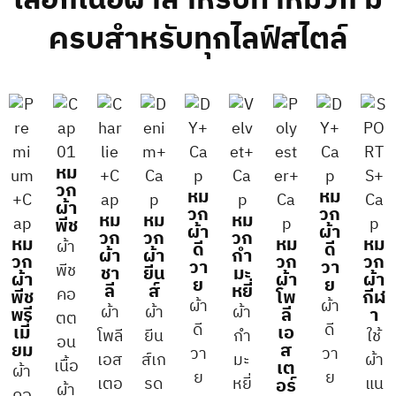
เลือกเนื้อผ้าสำหรับทำหมวก มี
ครบสำหรับทุกไลฟ์สไตล์
หม
วก
หม
หม
ผ้า
วก
วก
หม
หม
หม
พีช
ผ้า
ผ้า
วก
วก
วก
หม
หม
หม
ผ้า
ดี
ดี
ผ้า
ผ้า
กำ
วก
วก
วก
วา
วา
พีช
ชา
ยีน
มะ
ผ้า
ผ้า
ผ้า
ย
ย
ลี
ส์
หยี่
คอ
พีช
โพ
กีฬ
ผ้า
ผ้า
ผ้า
ผ้า
ผ้า
พรี
ลี
า
ตต
ดี
ดี
เมี่
เอ
โพลี
ยีน
กำ
ใช้
อน
ยม​
ส
วา
วา
เอส
ส์เก
มะ
ผ้า
เนื้อ
เต
ผ้า
ย
ย
เตอ
รด
หยี่
แน
อร์
ผ้า