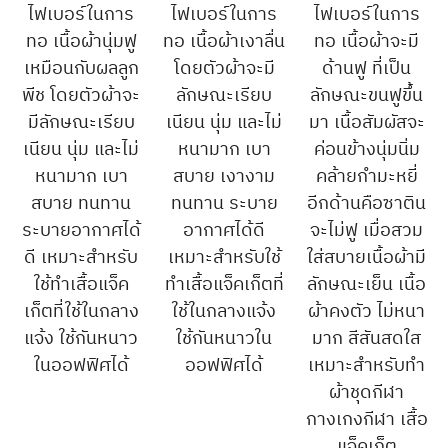
ไฟเบอร์ในการ
ไฟเบอร์ในการ
ไฟเบอร์ในการ
ทอ เนื้อผ้านุ่มฟู
ทอ เนื้อผ้าเงาลื่น
ทอ เนื้อผ้าจะมี
เหมือนกับผลลูก
โดยตัวผ้าจะมี
ด้านฟู ที่เป็น
พีช โดยตัวผ้าจะ
ลักษณะเรียบ
ลักษณะขนฟูขึ้น
มีลักษณะเรียบ
เนียน นุ่ม และไม่
มา เนื้อสัมผัสจะ
เนียน นุ่ม และไม่
หนามาก เบา
ค่อนข้างนุ่มนิ่ม
หนามาก เบา
สบาย เงางาม
คล้ายกำมะหยี่
สบาย ทนทาน
ทนทาน ระบาย
อีกด้านคือซาติน
ระบายอากาศได้
อากาศได้ดี
จะไม่ฟู เมื่อสวม
ดี เหมาะสำหรับ
เหมาะสำหรับใช้
ใส่สบายเนื้อผ้ามี
ใช้ทำเสื้อแจ็ค
ทำเสื้อแจ็คเก็ตที่
ลักษณะเย็น เนื้อ
เก็ตที่ใช้ในกลาง
ใช้ในกลางแจ้ง
ผ้าคงตัว ไม่หนา
แจ้ง ใช้กันหนาว
ใช้กันหนาวใน
มาก สีสันสดใส
ในออฟฟิศได้
ออฟฟิศได้
เหมาะสำหรับทำ
ผ้าชุดกีฬา
กางเกงกีฬา เสื้อ
แจ็คเก็ต