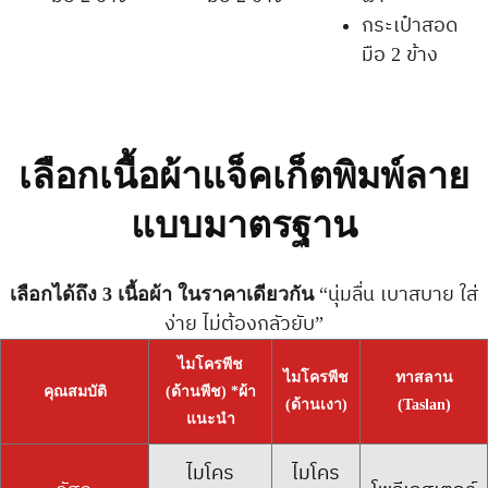
กระเป๋าสอด
มือ 2 ข้าง
เลือกเนื้อผ้าแจ็คเก็ตพิมพ์ลาย
แบบมาตรฐาน
เลือกได้ถึง 3 เนื้อผ้า ในราคาเดียวกัน
“นุ่มลื่น เบาสบาย ใส่
ง่าย ไม่ต้องกลัวยับ”
ไมโครพีช
ไมโครพีช
ทาสลาน
คุณสมบัติ
(ด้านพีช) *ผ้า
(ด้านเงา)
(Taslan)
แนะนำ
ไมโคร
ไมโคร