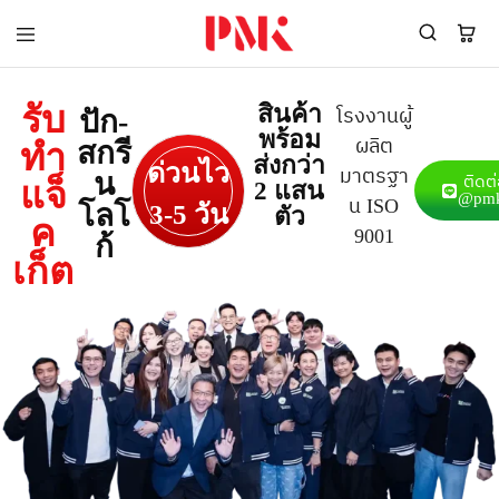
PMK
ผู้
Polomaker
ผลิต
ผู้
เสื้อ
รับ
สินค้า
ปัก-
โรงงานผู้
ผลิต
โปโล
พร้อม
สินค้า
ยูนิฟอร์ม
ผลิต
สกรี
ทำ
สร้าง
บริษัท
ส่งกว่า
ด่วนไว
มาตรฐา
น
แบรนด์
มาตรฐาน
ติดต
แจ็
2 แสน
เสื้อ
ISO9001
@pmk
น ISO
โลโ
3-5 วัน
ตัว
โปโล
และ
ค
9001
ยูนิฟอร์ม
อุตสาหกรรม
ก้
พร้อม
สี
เก็ต
โลโก้
เขียว
ระดับ
ที่2