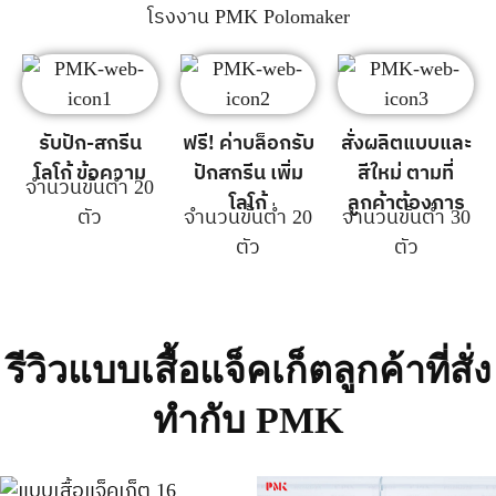
โรงงาน PMK Polomaker
รับปัก-สกรีน
ฟรี! ค่าบล็อกรับ
สั่งผลิตแบบและ
โลโก้ ข้อความ
ปักสกรีน เพิ่ม
สีใหม่ ตามที่
จำนวนขั้นต่ำ 20
โลโก้
ลูกค้าต้องการ
ตัว
จำนวนขั้นต่ำ 20
จำนวนขั้นต่ำ 30
ตัว
ตัว
รีวิวแบบเสื้อแจ็คเก็ตลูกค้าที่สั่ง
ทำกับ PMK