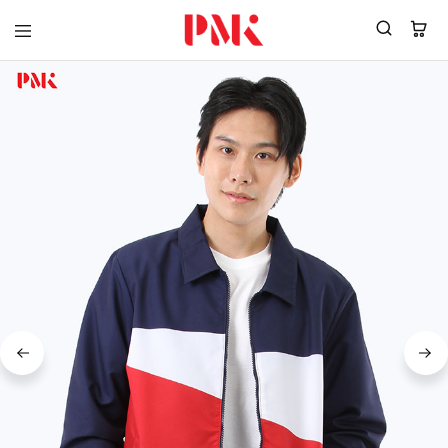
PMK
ผู้
Polomaker
ผลิต
ผู้
เสื้อ
ผลิต
โปโล
สินค้า
ยูนิฟอร์ม
สร้าง
บริษัท
แบรนด์
มาตรฐาน
เสื้อ
ISO9001
โปโล
และ
ยูนิฟอร์ม
อุตสาหกรรม
พร้อม
สี
โลโก้
เขียว
ระดับ
ที่2