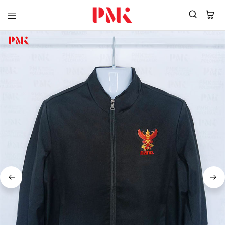
PMK
ผู้
Polomaker
ผลิต
ผู้
เสื้อ
ผลิต
โปโล
สินค้า
ยูนิฟอร์ม
สร้าง
บริษัท
แบรนด์
มาตรฐาน
เสื้อ
ISO9001
โปโล
และ
ยูนิฟอร์ม
อุตสาหกรรม
พร้อม
สี
โลโก้
เขียว
ระดับ
ที่2