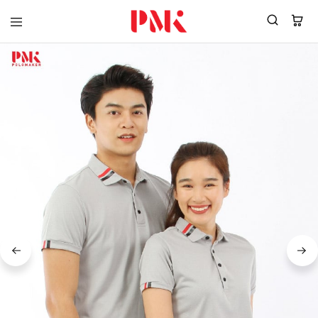
PMK
ผู้
Polomaker
ผลิต
ผู้
เสื้อ
ผลิต
โปโล
สินค้า
ยูนิฟอร์ม
สร้าง
บริษัท
แบรนด์
มาตรฐาน
เสื้อ
ISO9001
โปโล
และ
ยูนิฟอร์ม
อุตสาหกรรม
พร้อม
สี
โลโก้
เขียว
ระดับ
ที่2