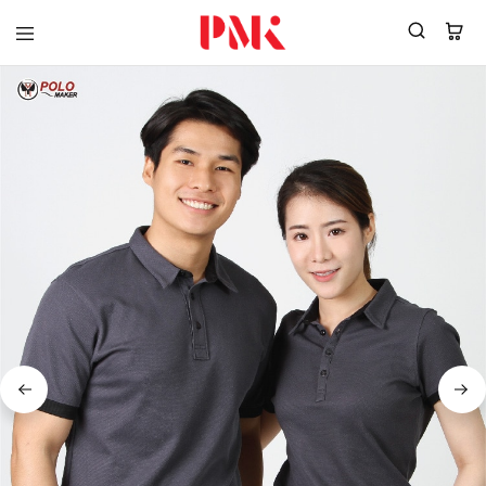
PMK
ผู้
Polomaker
ผลิต
ผู้
เสื้อ
ผลิต
โปโล
สินค้า
ยูนิฟอร์ม
สร้าง
บริษัท
แบรนด์
มาตรฐาน
เสื้อ
ISO9001
โปโล
และ
ยูนิฟอร์ม
อุตสาหกรรม
พร้อม
สี
โลโก้
เขียว
ระดับ
ที่2