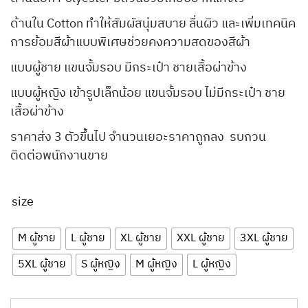
ด้านใน Cotton ทำให้สัมผัสนุ่มสบาย ลื่นผิว และเพิ่มเทคนิค
การย้อมสีผ้าแบบพิเศษช่วยคงความสดของสีผ้า
แบบผู้ชาย แขนจั้มรอบ มีกระเป๋า ชายเสื้อผ่าข้าง
แบบผู้หญิง เข้ารูปเล็กน้อย แขนจั้มรอบ ไม่มีกระเป๋า ชาย
เสื้อผ่าข้าง
ราคาส่ง 3 ตัวขึ้นไป จำนวนเยอะราคาถูกลง รบกวน
ติดต่อพนักงานขาย
size
M ผู้ชาย
L ผู้ชาย
XL ผู้ชาย
XXL ผู้ชาย
3XL ผู้ชาย
5XL ผู้ชาย
S ผู้หญิง
M ผู้หญิง
L ผู้หญิง