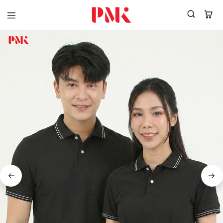
PMK
ผู้
Polomaker
ผลิต
ผู้
เสื้อ
ผลิต
โปโล
สินค้า
ยูนิฟอร์ม
สร้าง
บริษัท
แบรนด์
มาตรฐาน
เสื้อ
ISO9001
โปโล
และ
ยูนิฟอร์ม
อุตสาหกรรม
พร้อม
สี
โลโก้
เขียว
ระดับ
ที่2