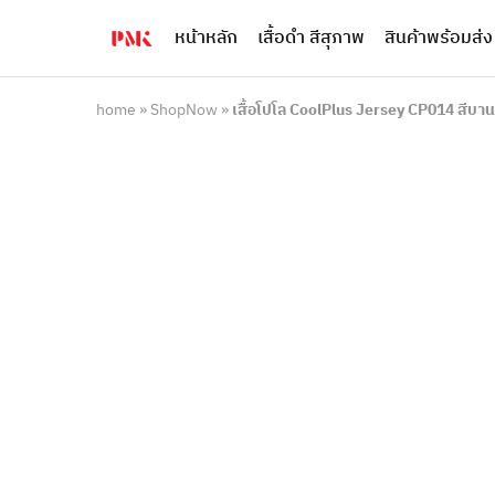
หน้าหลัก
เสื้อดำ สีสุภาพ
สินค้าพร้อมส่ง
PMK
ผู้
Polomaker
ผลิต
ผู้
เสื้อ
ผลิต
โปโล
home
»
ShopNow
»
เสื้อโปโล CoolPlus Jersey CP014 สีบาน
สินค้า
ยูนิฟอร์ม
สร้าง
บริษัท
แบรนด์
มาตรฐาน
เสื้อ
ISO9001
โปโล
และ
ยูนิฟอร์ม
อุตสาหกรรม
พร้อม
สี
โลโก้
เขียว
ระดับ
ที่2