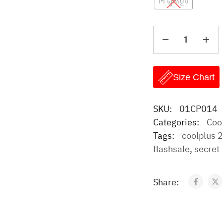
M ผู้หญิง
Size Chart
SKU:
01CP014
Categories:
Cool
Tags:
coolplus 
flashsale
,
secret
Share: