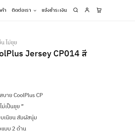
กค้า
ติดต่อเรา
แจ้งชำระเงิน
็น ไม่ขุย
oolPlus Jersey CP014 สี
็นสบาย CoolPlus CP
ไม่เป็นขุย ”
เนียน สัมผัสนุ่ม
ทอแบบ 2 ด้าน