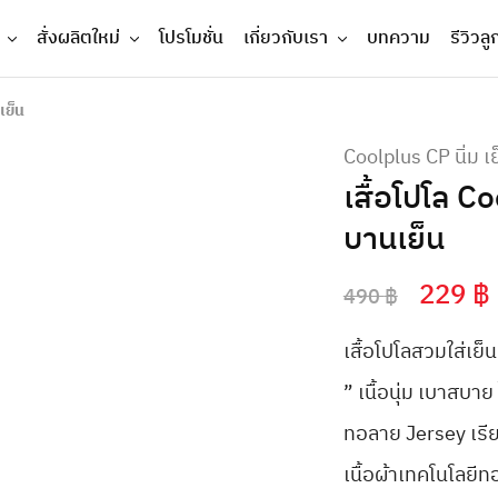
สั่งผลิตใหม่
โปรโมชั่น
เกี่ยวกับเรา
บทความ
รีวิวลู
เย็น
Coolplus CP นิ่ม เย
เสื้อโปโล C
บานเย็น
229
฿
490
฿
เสื้อโปโลสวมใส่เย
” เนื้อนุ่ม เบาสบาย 
ทอลาย Jersey เรียบ
เนื้อผ้าเทคโนโลยี