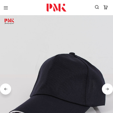
PMK
ผู้
Polomaker
ผลิต
ผู้
เสื้อ
ผลิต
โปโล
สินค้า
ยูนิฟอร์ม
สร้าง
บริษัท
แบรนด์
มาตรฐาน
เสื้อ
ISO9001
โปโล
และ
ยูนิฟอร์ม
อุตสาหกรรม
พร้อม
สี
โลโก้
เขียว
ระดับ
ที่2