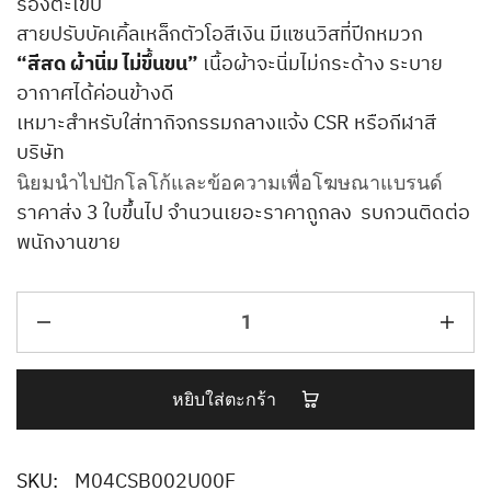
ร่องตะเข็บ
สายปรับบัคเคิ้ลเหล็กตัวโอสีเงิน มีแซนวิสที่ปีกหมวก
“สีสด ผ้านิ่ม ไม่ขึ้นขน”
เนื้อผ้าจะนิ่มไม่กระด้าง ระบาย
อากาศได้ค่อนข้างดี
เหมาะสำหรับใส่ทากิจกรรมกลางแจ้ง CSR หรือกีฬาสี
บริษัท
นิยมนำไปปักโลโก้และข้อความเพื่อโฆษณาแบรนด์
ราคาส่ง 3 ใบขึ้นไป จำนวนเยอะราคาถูกลง รบกวนติดต่อ
พนักงานขาย
หยิบใส่ตะกร้า
SKU:
M04CSB002U00F