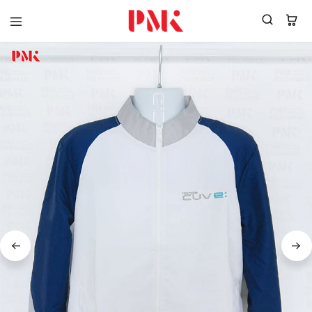
PMK
ผู้
Polomaker
ผลิต
ผู้
เสื้อ
ผลิต
โปโล
สินค้า
ยูนิฟอร์ม
สร้าง
บริษัท
แบรนด์
มาตรฐาน
เสื้อ
ISO9001
โปโล
และ
ยูนิฟอร์ม
อุตสาหกรรม
พร้อม
สี
โลโก้
เขียว
ระดับ
ที่2