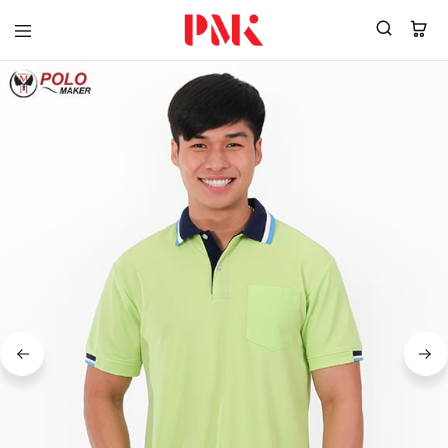
PMK
ผู้
Polomaker
ผลิต
ผู้
เสื้อ
ผลิต
โปโล
สินค้า
ยูนิฟอร์ม
สร้าง
บริษัท
แบรนด์
มาตรฐาน
เสื้อ
ISO9001
โปโล
และ
ยูนิฟอร์ม
อุตสาหกรรม
พร้อม
สี
โลโก้
เขียว
ระดับ
ที่2