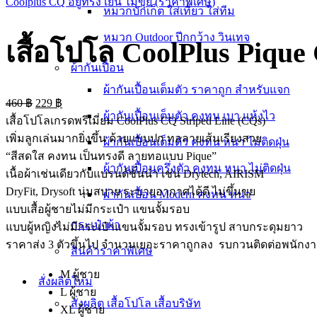
Coolplus CQ อยู่ทรง เย็น ไม่ขุย (ราคาพิเศษ)
หมวกบักเก็ต ใส่เที่ยว ใส่ทีม
หมวก Outdoor ปีกกว้าง วินเทจ
เสื้อโปโล CoolPlus Piqu
ผ้ากันเปื้อน
ผ้ากันเปื้อนเต็มตัว ราคาถูก สำหรับแจก
460
฿
229
฿
ผ้ากันเปื้อนเต็มตัว คงทน เบา แห้งไว
เสื้อโปโลเกรดพรีเมี่ยม CoolPlus CQ Striped Line (CQs)
เพิ่มลูกเล่นมากยิ่งขึ้น ด้วยแบบปก ทอลายเส้นเรียงสวย
ผ้ากันเปื้อนเต็มตัว คงทน หนา ไม่ติดฝุ่น
“สีสดใส คงทน เป็นทรงดี ลายทอแบบ Pique”
ผ้ากันเปื้อนครึ่งตัว คงทน หนา ไม่ติดฝุ่น
เนื้อผ้าเช่นเดียวกับแบรนด์ชั้นนำ เช่น Drytech, AIRISM
DryFit, Drysoft นุ่มสบาย ระบายอากาศได้ดี ไม่ขึ้นขุย
ผ้ากันเปื้อน Modern คงทน หนา
แบบเสื้อผู้ชายไม่มีกระเป๋า แขนจั้มรอบ
กระเป๋าผ้า
แบบผู้หญิงไม่มีกระเป๋าแขนจั้มรอบ ทรงเข้ารูป สาบกระดุมยาว
ราคาส่ง 3 ตัวขึ้นไป จำนวนเยอะราคาถูกลง รบกวนติดต่อพนักง
สินค้าราคาพิเศษ
M ผู้ชาย
สั่งผลิตใหม่
L ผู้ชาย
สั่งผลิต เสื้อโปโล เสื้อบริษัท
XL ผู้ชาย