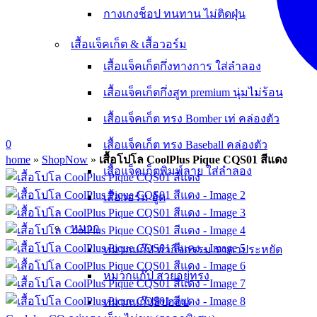
กางเกงช็อป ทนทาน ไม่ติดฝุ่น
เสื้อแจ็คเก็ต & เสื้อวอร์ม
เสื้อแจ็คเก็ตกึ่งทางการ ใส่ลำลอง
เสื้อแจ็คเก็ตกึ่งสูท premium นุ่มไม่ร้อน
เสื้อแจ็คเก็ต ทรง Bomber เท่ คล่องตัว
0
เสื้อแจ็คเก็ต ทรง Baseball คล่องตัว
home
»
ShopNow
»
เสื้อโปโล CoolPlus Pique CQS01 สีแดง
เสื้อแจ็คเก็ตพิมพ์ลาย ใส่ลำลอง
เสื้อวอร์ม ฮู้ด
หมวก
หมวกแก๊ป ทำกิจกรรม ราคาประหยัด
หมวกแก๊ป สวยอยู่ทรง
หมวกแก๊ปฮิปฮอป