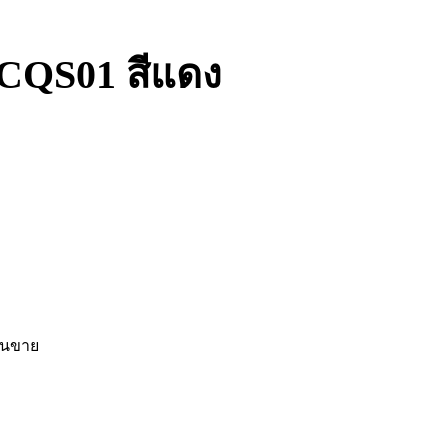
e CQS01 สีแดง
านขาย