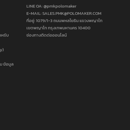
LINE OA:
@pmkpolomaker
E-MAIL: SALES.PMK@POLOMAKER.COM
ที่อยู่: 1079/1-3 ถนนพหลโยธิน แขวงพญาไท
เขตพญาไท กรุงเทพมหานคร 10400
ำหรับ
ช่องทางติดต่อออนไลน์
cy)
บ ข้อมูล