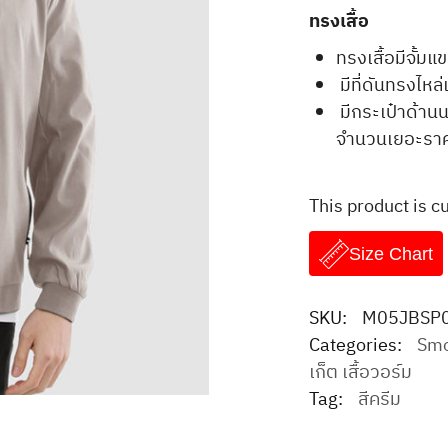
ทรงเสื้อ
ทรงเสื้อมีจั้มแ
มีที่ดันทรงไหล่
มีกระเป๋าด้านน
จำนวนเยอะราค
This product is c
Size Chart
SKU:
M05JBSP
Categories:
Smo
เก็ต เสื้อวอร์ม
Tag:
สีครีม