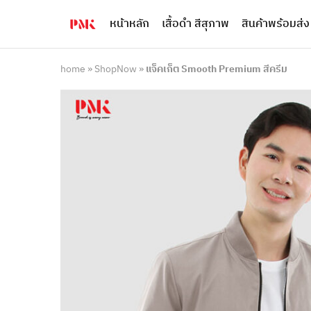
หน้าหลัก
เสื้อดำ สีสุภาพ
สินค้าพร้อมส่ง
PMK
ผู้
Polomaker
ผลิต
ผู้
เสื้อ
ผลิต
โปโล
home
»
ShopNow
»
แจ็คเก็ต Smooth Premium สีครีม
สินค้า
ยูนิฟอร์ม
สร้าง
บริษัท
แบรนด์
มาตรฐาน
เสื้อ
ISO9001
โปโล
และ
ยูนิฟอร์ม
อุตสาหกรรม
พร้อม
สี
โลโก้
เขียว
ระดับ
ที่2