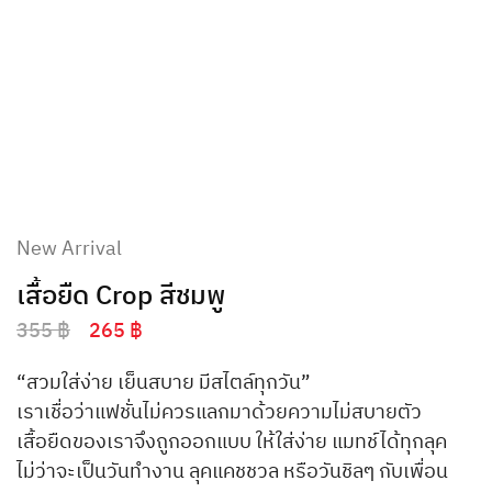
New Arrival
เสื้อยืด Crop สีชมพู
355
฿
265
฿
“สวมใส่ง่าย เย็นสบาย มีสไตล์ทุกวัน”
เราเชื่อว่าแฟชั่นไม่ควรแลกมาด้วยความไม่สบายตัว
เสื้อยืดของเราจึงถูกออกแบบ ให้ใส่ง่าย แมทช์ได้ทุกลุค
ไม่ว่าจะเป็นวันทํางาน ลุคแคชชวล หรือวันชิลๆ กับเพื่อน