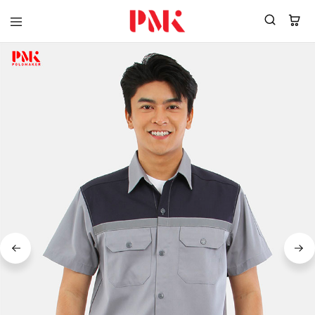
PMK
ผู้
Polomaker
ผลิต
ผู้
เสื้อ
ผลิต
โปโล
สินค้า
ยูนิฟอร์ม
สร้าง
บริษัท
แบรนด์
มาตรฐาน
เสื้อ
ISO9001
โปโล
และ
ยูนิฟอร์ม
อุตสาหกรรม
พร้อม
สี
โลโก้
เขียว
ระดับ
ที่2